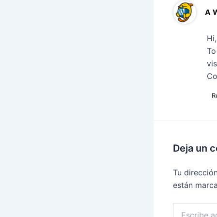
A 
Hi
To
vi
Co
R
Deja un 
Tu direcció
están marc
Escribe
aquí...