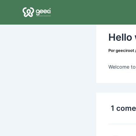
Ir
al
contenido
Hello
Por
geeciroot
Welcome to W
1 comen