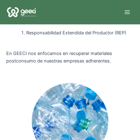
Ir
Main
al
Nuestros ejes de acción
Men
contenido
Responsabilidad Extendida del Productor (REP)
En GEECI nos enfocamos en recuperar materiales
postconsumo de nuestras empresas adherentes.